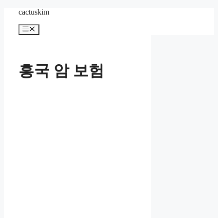
Skip
cactuskim
to
content
Menu
흥국 암 보험