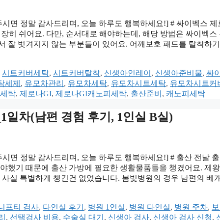
주시면 정말 감사드리며, 오늘 하루도 행복하세요!] # 싸이벡스 
 굉장히 쉬어요. 다만, 순서대로 해야하는데, 해당 방법은 싸이벡스
서 잘 벗겨지지 않는 부분들이 있어요. 어깨보호 패드를 탈착하기
,
시트커버세탁
,
시트커버탈착
,
신생아인레이
,
신생아준비물
,
싸
탁세제
,
유모차관리
,
유모차세탁
,
유모차시트세탁
,
유모차시트커
세탁
,
제로나GI
,
제로나GI캐노피세탁
,
출산준비
,
캐노피세탁
일차(남편 경험 후기, 1인실 B실)
주시면 정말 감사드리며, 오늘 하루도 행복하세요!] # 출산 전날 출
지내야했기 때문에 출산 가방에 필요한 생활물품들을 챙겼어요. 제
은 사실 특별하게 챙긴건 없었습니다. 봄빛병원의 경우 남편의 베
니프티 검사
,
다인실 후기
,
병원 1인실
,
병원 다인실
,
병원 주차
,
보
리
,
선택검사 비용
,
수술실 대기
,
신생아 검사
,
신생아 검사 신청
,