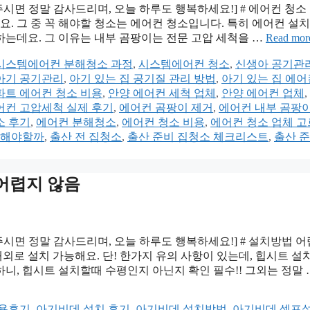
주시면 정말 감사드리며, 오늘 하루도 행복하세요!] # 에어컨 청소
그 중 꼭 해야할 청소는 에어컨 청소입니다. 특히 에어컨 설치 후
하는데요. 그 이유는 내부 곰팡이는 전문 고압 세척을 …
Read mor
시스템에어컨 분해청소 과정
,
시스템에어컨 청소
,
신생아 공기관
아기 공기관리
,
아기 있는 집 공기질 관리 방법
,
아기 있는 집 에어
파트 에어컨 청소 비용
,
안양 에어컨 세척 업체
,
안양 에어컨 업체
,
어컨 고압세척 실제 후기
,
에어컨 곰팡이 제거
,
에어컨 내부 곰팡
소 후기
,
에어컨 분해청소
,
에어컨 청소 비용
,
에어컨 청소 업체 
 해야할까
,
출산 전 집청소
,
출산 준비 집청소 체크리스트
,
출산 준
 어렵지 않음
주시면 정말 감사드리며, 오늘 하루도 행복하세요!] # 설치방법 
내외로 설치 가능해요. 단! 한가지 유의 사항이 있는데, 힙시트 설
하니, 힙시트 설치할때 수평인지 아닌지 확인 필수!! 그외는 정말 
용후기
,
아기비데 설치 후기
,
아기비데 설치방법
,
아기비데 셀프