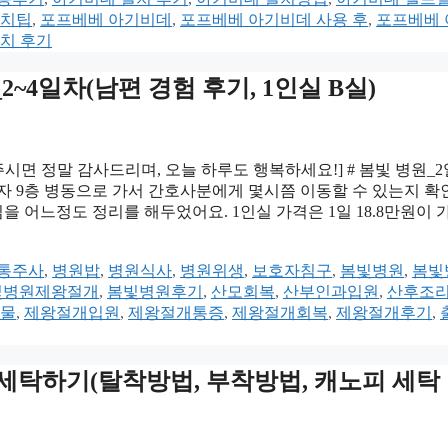
설치팁
,
포프베베 아기비데
,
포프베베 아기비데 사용 후
,
포프베베 
치 후기
~4일차(남편 경험 후기, 1인실 B실)
주시면 정말 감사드리며, 오늘 하루도 행복하세요!] # 봄빛 병원_
마자 9층 병동으로 가서 간호사분에게 몇시쯤 이동할 수 있는지 
을 어느정도 정리를 해두었어요. 1인실 가격은 1일 18.8만원이 
통주사
,
병원밥
,
병원식사
,
병원위생
,
보호자침구
,
봄빛병원
,
봄빛
빛병원제왕절개
,
봄빛병원후기
,
산모회복
,
산부인과입원
,
산후조
물
,
제왕절개입원
,
제왕절개통증
,
제왕절개회복
,
제왕절개후기
,
 세탁하기(탈착방법, 부착방법, 캐노피 세탁