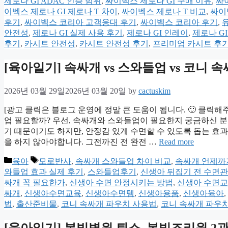
제로나 GI ADAC 인증 범위
,
싸이벡스 제로나 GI 구매 이유
,
싸
이벡스 제로나 GI 제로나 T 차이
,
싸이벡스 제로나 T 비교
,
싸이
후기
,
싸이벡스 코리아 고객응대 후기
,
싸이벡스 코리아 후기
,
안전성
,
제로나 GI 실제 사용 후기
,
제로나 GI 인레이
,
제로나 GI
후기
,
카시트 안전성
,
카시트 안전성 후기
,
프리미엄 카시트 후
[육아일기] 속싸개 vs 스와들업 vs 코니
2026년 03월 29일
2026년 03월 20일
by
cactuskim
[광고 클릭은 블로그 운영에 정말 큰 도움이 됩니다. 🙂 클릭
업 필요할까? 우선, 속싸개와 스와들업이 필요한지 궁금하신 
기 때문이기도 하지만, 안정감 있게 수면할 수 있도록 돕는 효과
을 하지 않아야합니다. 그전까진 전 완전 …
Read more
Categories
Tags
육아
모로반사
,
속싸개 스와들업 차이 비교
,
속싸개 언제까
와들업 효과 실제 후기
,
스와들업후기
,
신생아 뒤집기 전 수면
싸개 꼭 필요한가
,
신생아 수면 안정시키는 방법
,
신생아 수면교
싸개
,
신생아수면교육
,
신생아수면템
,
신생아용품
,
신생아육아
,
법
,
출산준비물
,
코니 속싸개 파우치 사용법
,
코니 속싸개 파우