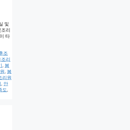
실 및
빛조리
이 타
후조
후조리
기
,
봄
원
,
봄
조리원
기
,
안
족도
,