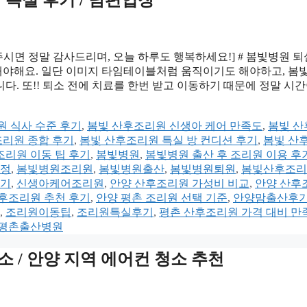
 특실 후기 / 남편입장
주시면 정말 감사드리며, 오늘 하루도 행복하세요!] # 봄빛병원 퇴
해야해요. 일단 이미지 타임테이블처럼 움직이기도 해야하고, 봄
. 또!! 퇴소 전에 치료를 한번 받고 이동하기 때문에 정말 시간
원 식사 수준 후기
,
봄빛 산후조리원 신생아 케어 만족도
,
봄빛 산
조리원 종합 후기
,
봄빛 산후조리원 특실 방 컨디션 후기
,
봄빛 산
조리원 이동 팁 후기
,
봄빛병원
,
봄빛병원 출산 후 조리원 이용 후
과정
,
봄빛병원조리원
,
봄빛병원출산
,
봄빛병원퇴원
,
봄빛산후조리
기
,
신생아케어조리원
,
안양 산후조리원 가성비 비교
,
안양 산후
산후조리원 추천 후기
,
안양 평촌 조리원 선택 기준
,
안양맘출산후
,
조리원이동팁
,
조리원특실후기
,
평촌 산후조리원 가격 대비 만
평촌출산병원
소 / 안양 지역 에어컨 청소 추천