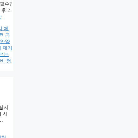
 필수?
 2-
e
리 에
컨 곰
안양
이 제거
고르는
비 청
어렵지
치 시
…
설치
,