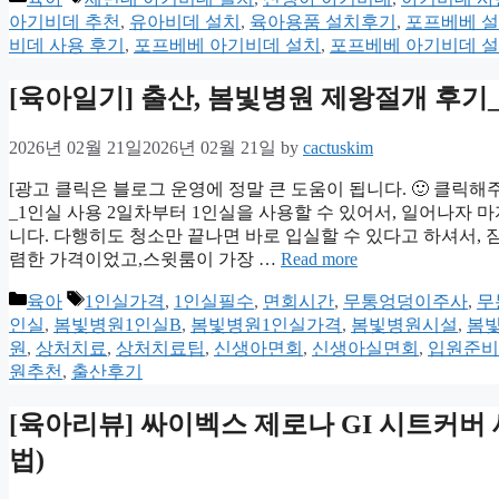
아기비데 추천
,
유아비데 설치
,
육아용품 설치후기
,
포프베베 
비데 사용 후기
,
포프베베 아기비데 설치
,
포프베베 아기비데 설
[육아일기] 출산, 봄빛병원 제왕절개 후기_2
2026년 02월 21일
2026년 02월 21일
by
cactuskim
[광고 클릭은 블로그 운영에 정말 큰 도움이 됩니다. 🙂 클릭해
_1인실 사용 2일차부터 1인실을 사용할 수 있어서, 일어나자 
니다. 다행히도 청소만 끝나면 바로 입실할 수 있다고 하셔서, 짐
렴한 가격이었고,스윗룸이 가장 …
Read more
Categories
Tags
육아
1인실가격
,
1인실필수
,
면회시간
,
무통엉덩이주사
,
무
인실
,
봄빛병원1인실B
,
봄빛병원1인실가격
,
봄빛병원시설
,
봄
원
,
상처치료
,
상처치료팁
,
신생아면회
,
신생아실면회
,
입원준비
원추천
,
출산후기
[육아리뷰] 싸이벡스 제로나 GI 시트커버
법)