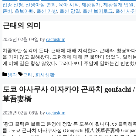
접종 신청
,
신생아실 면회
,
육아 시작
,
제왕절개
,
제왕절개 입원
,
준비
,
초보아빠
,
출산 가방
,
출산 당일
,
출산 브이로그
,
출산 사진
근태의 의미
2026년 02월 09일
by
cactuskim
치졸하단 생각이 든다. 근태에 대해 지적한다. 근태라. 황당하다.
을 가지 않고 일햬왔다. 그런것에 대해 큰 불만이 없었다. 일하
에 비해 일은 항상 많았다. 그러다보니 주말에 일하는건 빈번했다
Categories
Tags
생각
근태
,
회사생활
도쿄 아사쿠사 이자카야 곤파치 gonfachi 
草吾妻橋
2026년 02월 08일
by
cactuskim
[광고 클릭은 블로그 운영에 정말 큰 도움이 됩니다. 🙂 클릭해
름 : 도쿄 곤파치 아사쿠사점 (Gonpachi 権八 浅草吾妻橋 Gonpachi Asaku