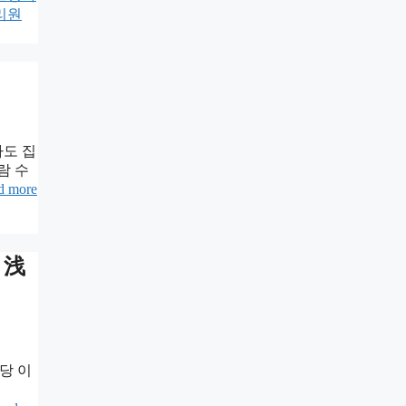
리원
나도 집
람 수
d more
 浅
당 이