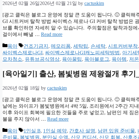
2026년 02월 26일
2026년 02월 21일
by
cactuskim
[광고 클릭은 블로그 운영에 정말 큰 도움이 됩니다. 🙂 클릭해
GI 시트커버 탈착 방법 싸이벡스 제로나 GI 커버 탈착 방법은
브를 확인하면 자세히 알 수 있습니다. 주의할점은 탈착과정에
걸이에서 빼낼 …
Read more
Categories
Tags
육아
건조기금지
,
메모리폼
,
세탁팁
,
손세탁
,
시트커버부착
싸이벡스제로나GI
,
싸이벡스제로나GI캐노피세탁방법
,
아기세
모차청소
,
유튜브공식영상
,
육아꿀팁
,
육아블로그
,
육아템
,
저온
[육아일기] 출산, 봄빛병원 제왕절개 후기_1
2026년 02월 18일
by
cactuskim
[광고 클릭은 블로그 운영에 정말 큰 도움이 됩니다. 🙂 클릭해
날에는 와이프가 봄빛병원에서 4박 5일, 조리원에서 2주간 
이후 와이프 회복에 필요한 것들을 주로 넣었고, 남편인 제 짐
불을 주지 않아서 …
Read more
Categories
Tags
육아
1인실 B
,
1인실 예약
,
간호사 설명
,
남편 입원 준비물
,
준비물
,
봄빛병원
,
분만실 수액
,
산모 컨디션
,
산모 회복
,
산후조