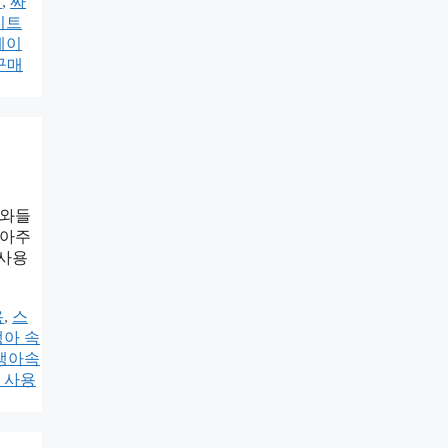
기
,
싸
시트
레이
구매
스와들
잡아주
 사용
용
,
스
아 속
생아속
 사용