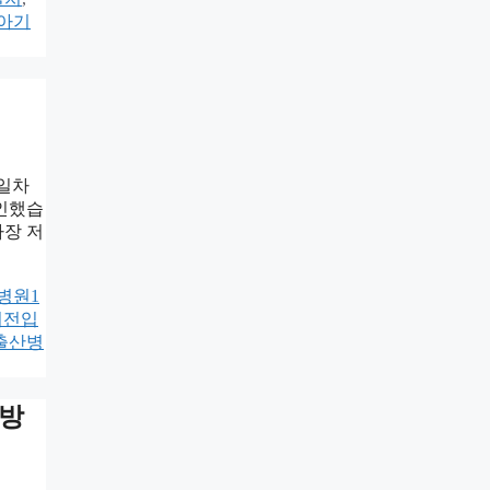
아기
2일차
확인했습
가장 저
병원1
리전입
출산병
 방