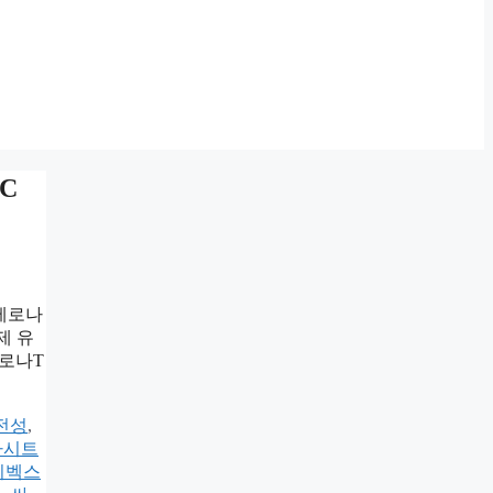
C
 제로나
제 유
제로나T
전성
,
카시트
이벡스