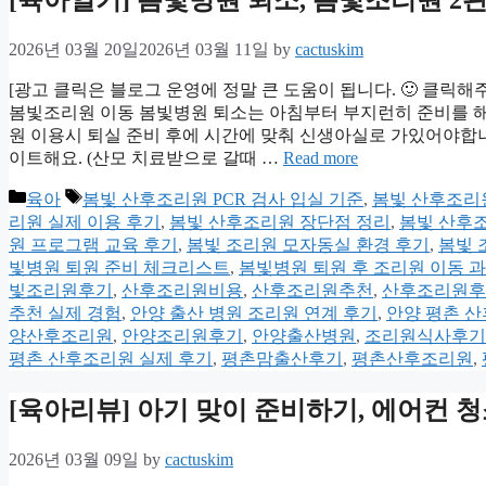
[육아일기] 봄빛병원 퇴소, 봄빛조리원 2관
2026년 03월 20일
2026년 03월 11일
by
cactuskim
[광고 클릭은 블로그 운영에 정말 큰 도움이 됩니다. 🙂 클릭해
봄빛조리원 이동 봄빛병원 퇴소는 아침부터 부지런히 준비를 
원 이용시 퇴실 준비 후에 시간에 맞춰 신생아실로 가있어야합니다
이트해요. (산모 치료받으로 갈때 …
Read more
Categories
Tags
육아
봄빛 산후조리원 PCR 검사 입실 기준
,
봄빛 산후조리
리원 실제 이용 후기
,
봄빛 산후조리원 장단점 정리
,
봄빛 산후
원 프로그램 교육 후기
,
봄빛 조리원 모자동실 환경 후기
,
봄빛 
빛병원 퇴원 준비 체크리스트
,
봄빛병원 퇴원 후 조리원 이동 
빛조리원후기
,
산후조리원비용
,
산후조리원추천
,
산후조리원후
추천 실제 경험
,
안양 출산 병원 조리원 연계 후기
,
안양 평촌 
양산후조리원
,
안양조리원후기
,
안양출산병원
,
조리원식사후기
평촌 산후조리원 실제 후기
,
평촌맘출산후기
,
평촌산후조리원
,
[육아리뷰] 아기 맞이 준비하기, 에어컨 청
2026년 03월 09일
by
cactuskim