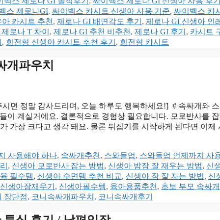
이벡스 제로나 GI 솔직후기
,
싸이벡스 제로나 GI 신생아 사용 후
벡스 제로나GI
,
싸이벡스 카시트 신생아 사용 기준
,
싸이벡스 카
유아 카시트 추천
,
제로나 GI 배면각도 후기
,
제로나 GI 신생아 인
 제로나 T 차이
,
제로나 GI 추천 비추천
,
제로나 GI 후기
,
카시트 
기
,
회전형 신생아 카시트 추천 후기
,
회전형 카시트
 속싸개파우치
해주시면 정말 감사드리며, 오늘 하루도 행복하세요!] # 속싸개와 
분들이 계실거에요. 결론적으로 경험상 필요합니다. 모로반사를 
가 가장 크다고 생각 돼요. 물론 뒤집기를 시작하게 된다면 이제
지 사용해야 하나
,
속싸개추천
,
스와들업
,
스와들업 언제까지 사
관리
,
신생아 모로반사 잡는 방법
,
신생아 밤잠 잘 재우는 방법
,
신생
육 필수템
,
신생아 수면템 추천 비교
,
신생아 잠 잘 자는 방법
,
신
신생아잠재우기
,
신생아필수템
,
육아용품추천
,
초보 부모 속싸개
치 장단점
,
코니속싸개파우치
,
코니속싸개후기