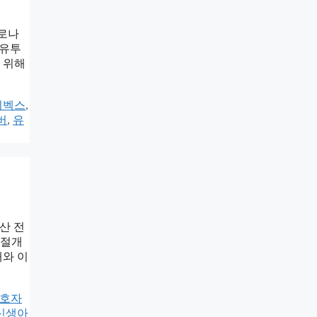
제로나
 유투
 위해
이벡스
,
버
,
유
산 전
왕절개
개와 이
호자
신생아