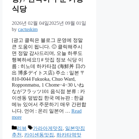
식당
2026년 02월 04일
2025년 09월 01일
by
cactuskim
[광고 클릭은 블로그 운영에 정말
큰 도움이 됩니다. 🙂 클릭해주시
면 정말 감사드리며, 오늘 하루도
행복하세요!] # 맛집 정보 식당 이
름 : 히노데 하카타점 (海鮮丼 日の
出 博多デイトス店) 주소 : 일본 〒
810-0044 Fukuoka, Chuo Ward,
Ropponmatsu, 1 Chome−4−30 いね
ながフラッツ101 음식점 분류 : 카
이센동 덮밥집 한국 메뉴판 : 한글
메뉴 있어서 주문하기 매우 간편합
니다. 언어 : 온리 일본어 …
Read
more
Categories
Tags
리뷰
가라아게맛집
,
일본맛집
추천
,
카이센동맛집
,
하카타역맛