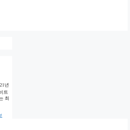
21년
업비트
는 최
보