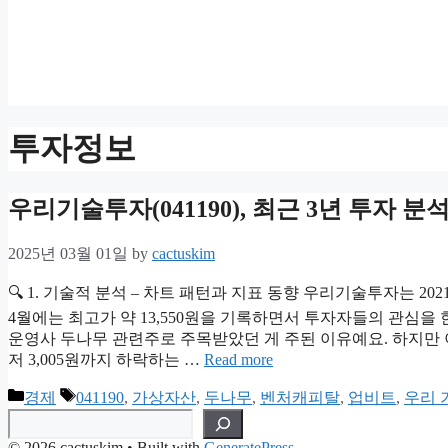
투자정보
우리기술투자(041190), 최근 3년 투자 분
2025년 03월 01일
by
cactuskim
🔍 1. 기술적 분석 – 차트 패턴과 지표 동향 우리기술투자는 20
4월에는 최고가 약 13,550원을 기록하면서 투자자들의 관심을
운영사 두나무 관련주로 주목받았던 게 주된 이유예요. 하지만 이
저 3,005원까지 하락하는 …
Read more
Categories
Tags
경제
041190
,
가상자산
,
두나무
,
벤처캐피탈
,
업비트
,
우리 
검색
© 2026 cactuskim
• Built with
GeneratePress