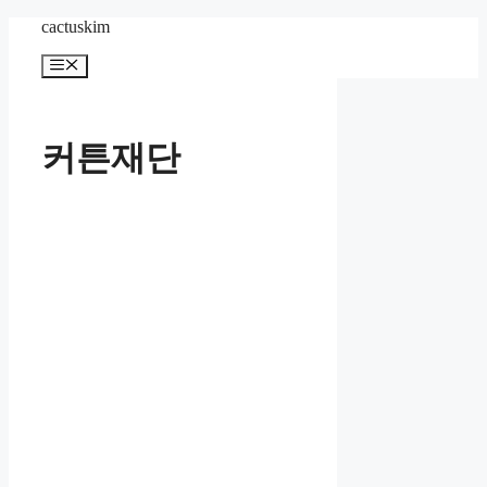
Skip
cactuskim
to
content
Menu
커튼재단