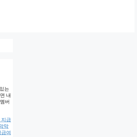
 있는
면 내
지멤버
 지급
 막막
형급여