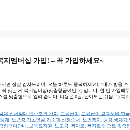
복지멤버십 가입! – 꼭 가입하세요~
주시면 정말 감사드리며, 오늘 하루도 행복하세요!] “내가 받을 수
때 딱 맞는 게 복지멤버십(맞춤형급여안내) 입니다. 한 번 가입해두
 맞춤형으로 알려 줍니다. 비용은 0원, 난이도는 쉬움! 1) 복
임대 전세임대 입주조건 차이
,
교육급여
,
교육급여 교과서비 현금
생계
,
노년층 기초연금 기준과 신청순서
,
노인복지
,
당장 생계가
춤형급여안내
,
보육료지원
,
보조금
,
복지로
,
복지로 앱으로 맞춤