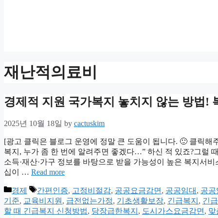
재난적의료비
경제적 지원 국가복지 놓치지 않는 방법! 
2025년 10월 18일
by
cactuskim
[광고 클릭은 블로그 운영에 정말 큰 도움이 됩니다. 🙂 클릭해
복지, 누가 좀 한 번에 알려주면 좋겠다…” 하신 적 있죠?그럴 
소득·재산·가구 정보를 바탕으로 받을 가능성이 높은 복지서비스를
십이 …
Read more
Categories
Tags
경제
간편인증
,
고정비절감
,
공공요금감면
,
공공임대
,
공공
기준
,
교육비지원
,
급전없는가정
,
기초생활보장
,
긴급복지
,
긴급
할 때 긴급복지 신청방법
,
당장급한복지
,
도시가스요금감면
,
맞