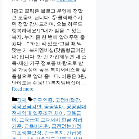
[광고 클릭은 블로그 운영에 정말
큰 도움이 됩니다. 🙂 클릭해주시
면 정말 감사드리며, 오늘 하루도
행복하세요!] “내가 받을 수 있는
복지, 누가 좀 한 번에 알려주면 좋
겠다…” 하신 적 있죠?그럴 때 딱
맞는 게 복지멤버십(맞춤형급여안
내) 입니다. 한 번 가입해두면 내 소
득·재산·가구 정보를 바탕으로 받
을 가능성이 높은 복지서비스를 맞
춤형으로 알려 줍니다. 비용은 0원,
난이도는 쉬움! 1) 복지멤버십이 …
Read more
Categories
Tags
경제
간편인증
,
고정비절감
,
공공요금감면
,
공공임대
,
공공임대
전세임대 입주조건 차이
,
교육급
여
,
교육급여 교과서비 현금 지급
기준
,
교육비지원
,
급전없는가정
,
기초생활보장
,
긴급복지
,
긴급생