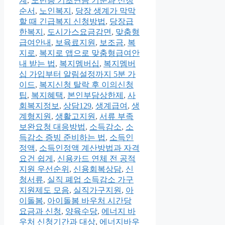
계
,
노년층 기초연금 기준과 신청
순서
,
노인복지
,
당장 생계가 막막
할 때 긴급복지 신청방법
,
당장급
한복지
,
도시가스요금감면
,
맞춤형
급여안내
,
보육료지원
,
보조금
,
복
지로
,
복지로 앱으로 맞춤형급여안
내 받는 법
,
복지멤버십
,
복지멤버
십 가입부터 알림설정까지 5분 가
이드
,
복지신청 탈락 후 이의신청
팁
,
복지혜택
,
본인부담상한제
,
사
회복지정보
,
상담129
,
생계급여
,
생
계형지원
,
생활고지원
,
서류 부족
보완요청 대응방법
,
소득감소
,
소
득감소 증빙 준비하는 법
,
소득인
정액
,
소득인정액 계산방법과 자격
요건 쉽게
,
신용카드 연체 전 공적
지원 우선순위
,
신용회복상담
,
신
청서류
,
실직 폐업 소득감소 가구
지원제도 모음
,
실직가구지원
,
아
이돌봄
,
아이돌봄 바우처 시간당
요금과 신청
,
양육수당
,
에너지 바
우처 신청기간과 대상
,
에너지바우