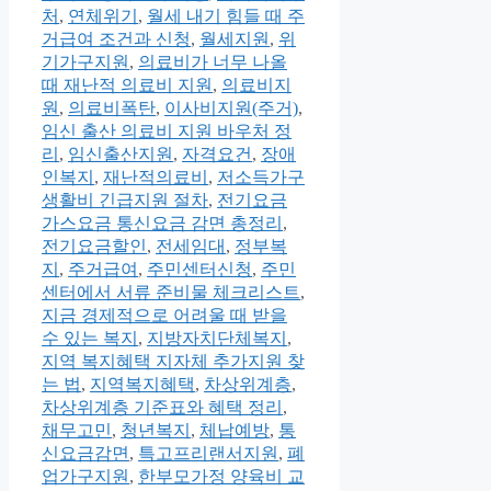
처
,
연체위기
,
월세 내기 힘들 때 주
거급여 조건과 신청
,
월세지원
,
위
기가구지원
,
의료비가 너무 나올
때 재난적 의료비 지원
,
의료비지
원
,
의료비폭탄
,
이사비지원(주거)
,
임신 출산 의료비 지원 바우처 정
리
,
임신출산지원
,
자격요건
,
장애
인복지
,
재난적의료비
,
저소득가구
생활비 긴급지원 절차
,
전기요금
가스요금 통신요금 감면 총정리
,
전기요금할인
,
전세임대
,
정부복
지
,
주거급여
,
주민센터신청
,
주민
센터에서 서류 준비물 체크리스트
,
지금 경제적으로 어려울 때 받을
수 있는 복지
,
지방자치단체복지
,
지역 복지혜택 지자체 추가지원 찾
는 법
,
지역복지혜택
,
차상위계층
,
차상위계층 기준표와 혜택 정리
,
채무고민
,
청년복지
,
체납예방
,
통
신요금감면
,
특고프리랜서지원
,
폐
업가구지원
,
한부모가정 양육비 교