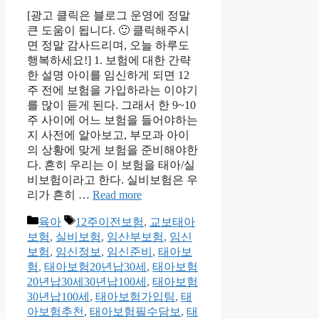
[광고 클릭은 블로그 운영에 정말
큰 도움이 됩니다. 🙂 클릭해주시
면 정말 감사드리며, 오늘 하루도
행복하세요!] 1. 보험에 대한 간략
한 설명 아이를 임신하게 되면 12
주 전에 보험을 가입하라는 이야기
를 많이 듣게 된다. 그래서 한 9~10
주 사이에 어느 보험을 들어야하는
지 사전에 알아보고, 부모과 아이
의 상황에 맞게 보험을 준비해야한
다. 흔히 우리는 이 보험을 태아/실
비보험이라고 한다. 실비보험은 우
리가 흔히 …
Read more
Categories
Tags
육아
12주이전보험
,
교보태아
보험
,
실비보험
,
임산부보험
,
임신
보험
,
임신정보
,
임신준비
,
태아보
험
,
태아보험20년납30세
,
태아보험
20년납30세30년납100세
,
태아보험
30년납100세
,
태아보험가입팀
,
태
아보험추천
,
태아보험필수담보
,
태