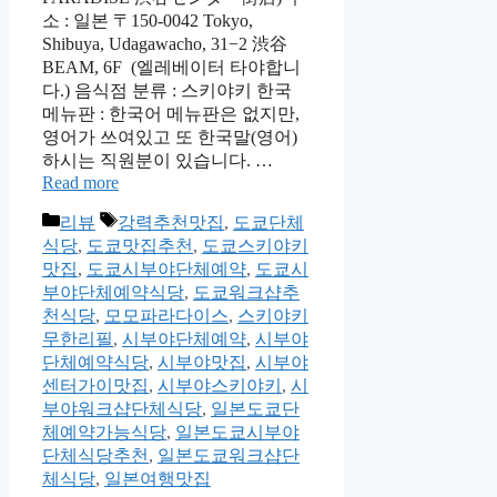
소 : 일본 〒150-0042 Tokyo,
Shibuya, Udagawacho, 31−2 渋谷
BEAM, 6F (엘레베이터 타야합니
다.) 음식점 분류 : 스키야키 한국
메뉴판 : 한국어 메뉴판은 없지만,
영어가 쓰여있고 또 한국말(영어)
하시는 직원분이 있습니다. …
Read more
Categories
Tags
리뷰
강력추천맛집
,
도쿄단체
식당
,
도쿄맛집추천
,
도쿄스키야키
맛집
,
도쿄시부야단체예약
,
도쿄시
부야단체예약식당
,
도쿄워크샵추
천식당
,
모모파라다이스
,
스키야키
무한리필
,
시부야단체예약
,
시부야
단체예약식당
,
시부야맛집
,
시부야
센터가이맛집
,
시부야스키야키
,
시
부야워크샵단체식당
,
일본도쿄단
체예약가능식당
,
일본도쿄시부야
단체식당추천
,
일본도쿄워크샵단
체식당
,
일본여행맛집