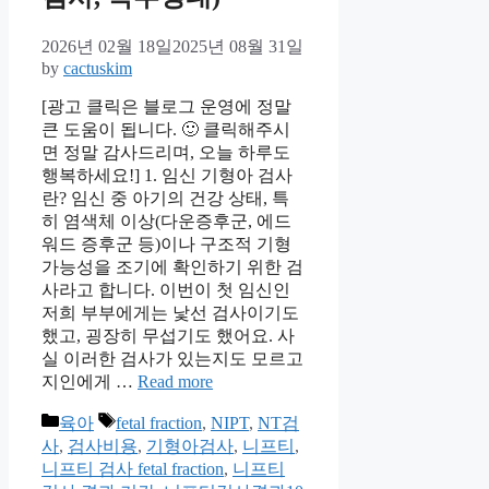
2026년 02월 18일
2025년 08월 31일
by
cactuskim
[광고 클릭은 블로그 운영에 정말
큰 도움이 됩니다. 🙂 클릭해주시
면 정말 감사드리며, 오늘 하루도
행복하세요!] 1. 임신 기형아 검사
란? 임신 중 아기의 건강 상태, 특
히 염색체 이상(다운증후군, 에드
워드 증후군 등)이나 구조적 기형
가능성을 조기에 확인하기 위한 검
사라고 합니다. 이번이 첫 임신인
저희 부부에게는 낯선 검사이기도
했고, 굉장히 무섭기도 했어요. 사
실 이러한 검사가 있는지도 모르고
지인에게 …
Read more
Categories
Tags
육아
fetal fraction
,
NIPT
,
NT검
사
,
검사비용
,
기형아검사
,
니프티
,
니프티 검사 fetal fraction
,
니프티