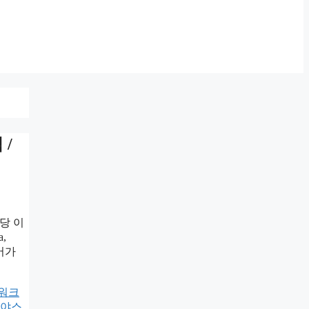
/
당 이
,
영어가
워크
야스