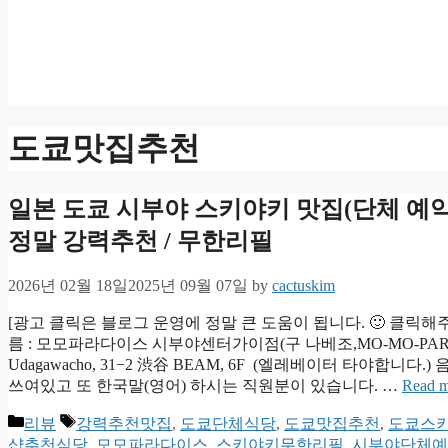
도쿄맛집추천
일본 도쿄 시부야 스키야키 맛집(단체 예약
정말 강력추천 / 무한리필
2026년 02월 18일
2025년 09월 07일
by
cactuskim
[광고 클릭은 블로그 운영에 정말 큰 도움이 됩니다. 🙂 클릭해
름 : 모모파라다이스 시부야센터가이점(구 나베조,MO-MO-PARADISE
Udagawacho, 31−2 渋谷 BEAM, 6F (엘레베이터 타야합니
쓰여있고 또 한국말(영어) 하시는 직원분이 있습니다. …
Read m
Categories
Tags
리뷰
강력추천맛집
,
도쿄단체식당
,
도쿄맛집추천
,
도쿄스
샵추천식당
,
모모파라다이스
,
스키야키무한리필
,
시부야단체예