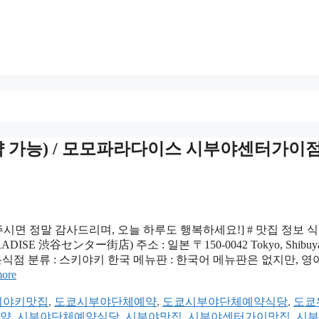
 가능) / 모모파라다이스 시부야센터가이점 
주시면 정말 감사드리며, 오늘 하루도 행복하세요!] # 맛집 정보 식
 渋谷センター街店) 주소 : 일본 〒150-0042 Tokyo, Shibuya
다.) 음식점 분류 : 스키야키 한국 메뉴판 : 한국어 메뉴판은 없지만, 
ore
키야키맛집
,
도쿄시부야단체예약
,
도쿄시부야단체예약식당
,
도쿄
약
,
시부야단체예약식당
,
시부야맛집
,
시부야센터가이맛집
,
시부