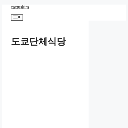
Skip
cactuskim
to
content
Menu
도쿄단체식당