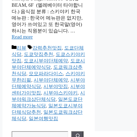
BEAM, 6F (엘레베이터 타야합니
다.) 음식점 분류 : 스키야키 한국
메뉴판 : 한국어 메뉴판은 없지만,
영어가 쓰여있고 또 한국말(영어)
하시는 직원분이 있습니다. …
Read more
Categories
Tags
리뷰
강력추천맛집
,
도쿄단체
식당
,
도쿄맛집추천
,
도쿄스키야키
맛집
,
도쿄시부야단체예약
,
도쿄시
부야단체예약식당
,
도쿄워크샵추
천식당
,
모모파라다이스
,
스키야키
무한리필
,
시부야단체예약
,
시부야
단체예약식당
,
시부야맛집
,
시부야
센터가이맛집
,
시부야스키야키
,
시
부야워크샵단체식당
,
일본도쿄단
체예약가능식당
,
일본도쿄시부야
단체식당추천
,
일본도쿄워크샵단
체식당
,
일본여행맛집
검색