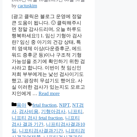
by
cactuskim
[광고 클릭은 블로그 운영에 정말
큰 도움이 됩니다. 🙂 클릭해주시
면 정말 감사드리며, 오늘 하루도
행복하세요!] 1. 임신 기형아 검사
란? 임신 중 아기의 건강 상태, 특
히 염색체 이상(다운증후군, 에드
워드 증후군 등)이나 구조적 기형
가능성을 조기에 확인하기 위한 검
사라고 합니다. 이번이 첫 임신인
저희 부부에게는 낯선 검사이기도
했고, 굉장히 무섭기도 했어요. 사
실 이러한 검사가 있는지도 모르고
지인에게 …
Read more
Categories
Tags
육아
fetal fraction
,
NIPT
,
NT검
사
,
검사비용
,
기형아검사
,
니프티
,
니프티 검사 fetal fraction
,
니프티
검사 결과 기간
,
니프티검사결과10
일
,
니프티검사결과기간
,
니프티검