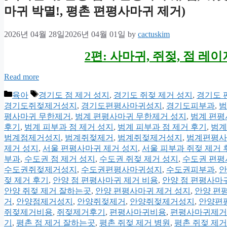
마귀 박멸!, 평촌 편평사마귀 제거)
2026년 04월 28일
2026년 04월 01일
by
cactuskim
2편: 사마귀, 쥐젖, 점 레이
Read more
Categories
Tags
육아
경기도 점 제거 성지
,
경기도 쥐젖 제거 성지
,
경기도 
경기도쥐젖제거성지
,
경기도편평사마귀성지
,
경기도피부과
,
범
평사마귀 무한제거
,
범계 편평사마귀 무한제거 성지
,
범계 편평
후기
,
범계 피부과 점 제거 성지
,
범계 피부과 점 제거 후기
,
범계
범계점제거성지
,
범계쥐젖제거
,
범계쥐젖제거성지
,
범계편평사
제거 성지
,
서울 편평사마귀 제거 성지
,
서울 피부과 쥐젖 제거 
부과
,
수도권 점 제거 성지
,
수도권 쥐젖 제거 성지
,
수도권 편평
수도권쥐젖제거성지
,
수도권편평사마귀성지
,
수도권피부과
,
안
젖 제거 후기
,
안양 점 편평사마귀 제거 비용
,
안양 점 편평사마
안양 쥐젖 제거 잘하는곳
,
안양 편평사마귀 제거 성지
,
안양 편
거
,
안양점제거성지
,
안양쥐젖제거
,
안양쥐젖제거성지
,
안양편
쥐젖제거비용
,
쥐젖제거후기
,
편평사마귀비용
,
편평사마귀제거
기
,
평촌 점 제거 잘하는곳
,
평촌 쥐젖 제거 병원
,
평촌 쥐젖 제거