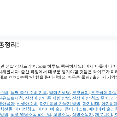
 총정리!
시면 정말 감사드리며, 오늘 하루도 행복하세요!] 이제 아들이 태
 정리해봅니다. 출산 과정에서 대부분 챙겨야할 것들은 와이프가 
로 ㅎㅎ;; 수행?만 했을 뿐이긴해요. 아무튼 둘째? 출산 시 기
준비
,
둘째 출산 준비 기록
,
맘마존세팅
,
부모급여
,
부모급여 아
분유포트세척
,
신생아 맘마존 세팅 방법
,
신생아 방 청소 준비
,
신
생아육아
,
신생아준비
,
아기 통장 만들기 방법
,
아기비데
,
아기비데
험전환
,
에어컨청소
,
예비아빠 출산 준비 리스트
,
예비아빠 출산
 방법
,
젖병 열탕소독 하는 법
,
젖병소독
,
젖병소독기
,
제로나GI
,