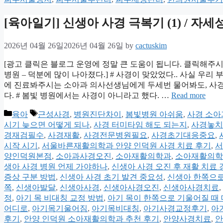
[육아일기] 신생아 사경 극복기 (1) / 자세
2026년 04월 26일
2026년 04월 26일
by
cactuskim
[광고 클릭은 블로그 운영에 정말 큰 도움이 됩니다. 클릭해주시
병원 – 덕분에 많이 나아졌다.] # 사경이 맞았었다.. 사실 
에 진료봐주시는 소아과 의사선생님에게 두세번 물어봐도, 사경
다. # 봄빛 병원에서는 사경이 아니라고 했다. …
Read more
Categories
Tags
육아
근성사경
,
병원진단차이
,
봄빛병원 아쉬움
,
사경 소아
시기 늦으면 어떻게 되나
,
사경 터미타임 해도 되는지
,
사경놓치
경재검필수
,
사경재활
,
사경전문병원필요
,
사경초기대응중요
,
시작 시기
,
서울바른재활의학과 안양 인덕원 사경 치료 후기
,
서
양인덕원본점
,
소아과사경오진
,
소아재활의학과
,
소아재활의학
생아 사경 병원 언제 가야하나
,
신생아 사경 오진 후 재활 치료 
증상 구분 방법
,
신생아 사경 초기 발견 중요성
,
신생아 한쪽으로
쪽
,
신생아발달
,
신생아사경
,
신생아사경오진
,
신생아사경치료
,
정
,
아기 목 비대칭 교정 방법
,
아기 목이 한쪽으로 기울어질 때
어디로
,
아기목기울어짐
,
아기목비대칭
,
아기사경교정후기
,
아
후기
,
안양 인덕원 소아재활의학과 추천 후기
,
안양사경치료
,
안