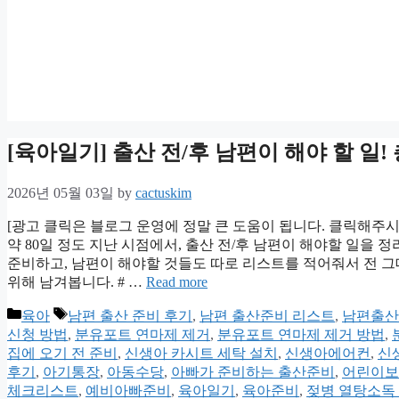
[육아일기] 출산 전/후 남편이 해야 할 일!
2026년 05월 03일
by
cactuskim
[광고 클릭은 블로그 운영에 정말 큰 도움이 됩니다. 클릭해주
약 80일 정도 지난 시점에서, 출산 전/후 남편이 해야할 일을
준비하고, 남편이 해야할 것들도 따로 리스트를 적어줘서 전 그대
위해 남겨봅니다. # …
Read more
Categories
Tags
육아
남편 출산 준비 후기
,
남편 출산준비 리스트
,
남편출산
신청 방법
,
분유포트 연마제 제거
,
분유포트 연마제 제거 방법
,
집에 오기 전 준비
,
신생아 카시트 세탁 설치
,
신생아에어컨
,
신
후기
,
아기통장
,
아동수당
,
아빠가 준비하는 출산준비
,
어린이보
체크리스트
,
예비아빠준비
,
육아일기
,
육아준비
,
젖병 열탕소독