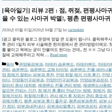
[육아일기] 리뷰 2편 : 점, 쥐젖, 편평사마
을 수 있는 사마귀 박멸!, 평촌 편평사마귀
2026년 05월 01일
2026년 04월 27일
by
cactuskim
[광고 클릭은 블로그 운영에 정말 큰 도움이 됩니다. 클릭해주시면
후 관리 1일차 피부 시술해준 한의원에서 준 관리방법이에요. 
를 붙이고 목에는 굳이 안붙여도 된다는 건데,, 전 ㅎㅎ 그냥 
질때 교체해주라고 적혀 …
Read more
Categories
Tags
육아
관양동피부과
,
마데카 습윤밴드
,
마데카밴드
,
마데카밴
관리
,
습윤밴드
,
습윤밴드 교체 타이밍
,
습윤밴드 진물 새어나올
양 점제거 잘하는 피부과 추천
,
안양 쥐젖 제거 가격 후기
,
안양
어디
,
안양동안구피부과
,
안양만안구피부과
,
안양피부과성지
,
알러지 증상 대처법
,
재생밴드 진물 관리 방법
,
재생밴드사용법
닿으면 안되는 기간
,
점 제거 후 흉터 안남기는 방법
,
점제거
,
점
젖제거성지
,
쥐젖제거후기
,
편사 제거 후 자외선 관리 중요성
,
귀제거후기
,
평촌 피부과 후기 좋은곳
,
평촌피부과추천
,
피부 시
간 정리
,
피부과내돈내산
,
피부과리얼후기
,
피부과성지
,
피부과
피부시술성지
,
피부시술후관리
,
피부재생관리
,
한의원시술후기