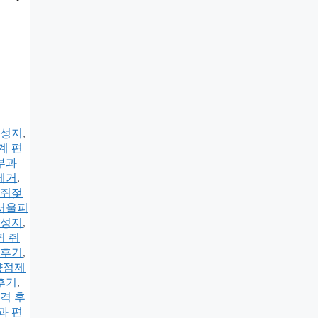
성지
,
계 편
부과
제거
,
 쥐젖
서울피
성지
,
귀 쥐
 후기
,
양점제
후기
,
격 후
과 편