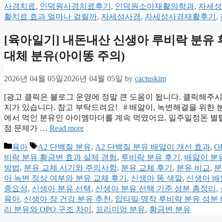
사경치료
,
인덕원사경치료후기
,
인덕원소아재활의학과
,
자세성
활치료 효과 얼마나 걸릴까
,
자세성사경
,
자세성사경재활후기
,
[육아일기] 내돈내산 신생아 루비락 분유 후
대체 분유(아이똥 주의)
2026년 04월 05일
2026년 04월 05일
by
cactuskim
[광고 클릭은 블로그 운영에 정말 큰 도움이 됩니다. 클릭해주시
지가 있습니다. 참고 부탁드려요! # 배앓이, 녹변해결을 위한 
에서 먹인 분유인 아이엠마더를 계속 먹였어요. 일주일정돈 별
점 문제가 …
Read more
Categories
Tags
육아
A2 단백질 분유
,
A2 단백질 분유 배앓이 개선 효과
,
O
비락 분유 황금변 효과 실제 경험
,
루비락 분유 후기
,
배앓이 분
방법
,
분유 교체 시기와 주의사항
,
분유 교체 후기
,
분유 비교
,
분
아 녹변 정상 여부와 분유 교체 후기
,
신생아 똥 색깔
,
신생아 배
중요성
,
신생아 분유 선택
,
신생아 분유 선택 기준 성분 총정리
,
육아
,
신생아 장 건강 분유 추천
,
압타밀 명작 루비락 분유 성분
리 분유와 OPO 구조 차이
,
프리미엄 분유
,
황금변 분유