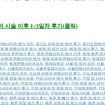
저 시술 이후 1~3일차 후기(클릭)
편평사마귀 제거 성지
,
경기도 피부과 점 제거 후기
,
경기도점제거
계 목 편평사마귀 제거
,
범계 점 제거 성지
,
범계 점 제거 후기
,
범
사마귀 무한제거 후기
,
범계 편평사마귀 제거 가격
,
범계 평촌 피
 피부과 편평사마귀 제거
,
범계 피부과 편평사마귀 후기
,
범계점
마귀
,
범계편평사마귀성지
,
범계피부과
,
서울 점 제거 성지
,
서울
후기
,
서울점제거성지
,
서울쥐젖제거성지
,
서울편평사마귀성지
,
사마귀 제거 성지
,
수도권 피부과 편평사마귀 후기
,
수도권점제거
양 목 쥐젖 제거 비용
,
안양 사마귀 제거 병원 후기
,
안양 점 사마
귀 제거 성지
,
안양 점 편평사마귀 제거 후기
,
안양 쥐젖 제거 성지
평사마귀 제거 후기
,
안양 피부과 점 쥐젖 제거
,
안양범계평촌
,
안
평사마귀
,
안양편평사마귀성지
,
안양피부과
,
점제거비용
,
점제거
후기
,
평촌 얼굴 점 제거 후기
,
평촌 점 빼기 후기
,
평촌 점 제거 가
 성지
,
평촌 쥐젖 제거 후기
,
평촌 피부과 점 제거 비용
,
평촌 피부