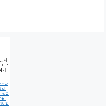
어난지
미리미리
억하기
동수당
생아
 설치
준비
조리원