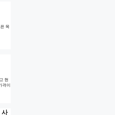
픈 목
고 현
 가격이
 사