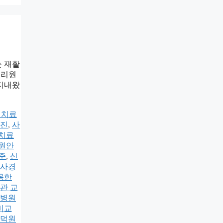
는 재활
조리원
 지내왔
 치료
진
,
사
 치료
원안
준
,
신
 사경
목한
관 교
 병원
비교
덕원