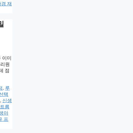
사경 재
밀
똥 이미
조리원
테 점
점
,
루
 선택
,
신생
 트름
생아
유 프