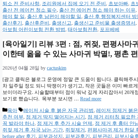
퇴소 전 준비사항
,
조리원에서 집에 오기 전 준비
,
초보아빠
,
초
출산 전 에어컨 청소 필수
,
출산 전 에어컨 청소 해야 하는 이유
,
해야 할 일
,
출산 후 남편이 해야할 일
,
출산 후 행정복지센터 방
출산후기
,
출산후준비
,
출생신고
,
출생신고 준비물 출생증명서
,
아보험 어린이보험 전환 방법
,
태아보험전환
,
포프베베
[육아일기] 리뷰 3편 : 점, 쥐젖, 편평사마
이한테 옮을 수 있는 사마귀 박멸!, 평촌 
2026년 04월 28일
by
cactuskim
[광고 클릭은 블로그 운영에 정말 큰 도움이 됩니다. 클릭해주시
차 일주일 정도 되니 딱쟁이가 생기고, 작은 곳들은 이미 빠르
보이더라구요. 시술할때부터 점이 워낙 깊게 자리잡아서 20개정
보기로 했습니다. 목부분 보시면 …
Read more
Categories
Tags
육아
레이저 시술 후 붉은 자국 관리법
,
레이저 점제거 붉
추천 여부
,
점 제거 딱지 떨어지는 시기
,
점 제거 리터칭 필요한
꼭 발라야 하나
,
점 제거 후 추가 시술 언제
,
점 제거 후 흉터 안
쥐젖 제거 후 자국 남는 기간
,
쥐젖제거
,
편평사마귀 제거 한달 
before after 후기
,
피부과성지
,
피부과후기
,
피부관리
,
피부시술