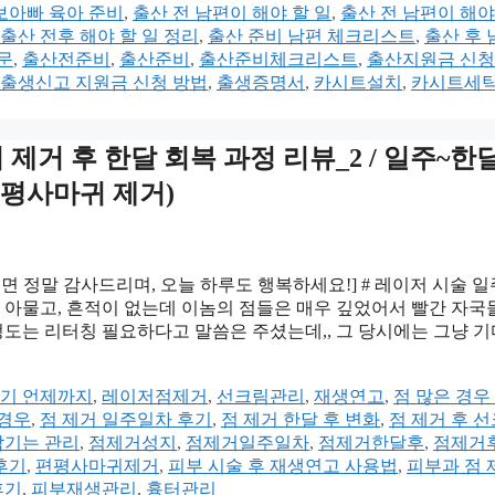
보아빠 육아 준비
,
출산 전 남편이 해야 할 일
,
출산 전 남편이 해야
출산 전후 해야 할 일 정리
,
출산 준비 남편 체크리스트
,
출산 후
문
,
출산전준비
,
출산준비
,
출산준비체크리스트
,
출산지원금 신청
출생신고 지원금 신청 방법
,
출생증명서
,
카시트설치
,
카시트세
귀 제거 후 한달 회복 과정 리뷰_2 / 일주~한
편평사마귀 제거)
면 정말 감사드리며, 오늘 하루도 행복하세요!] # 레이저 시술 
게 아물고, 흔적이 없는데 이놈의 점들은 매우 깊었어서 빨간 자국
도는 리터칭 필요하다고 말씀은 주셨는데,, 그 당시에는 그냥 
은기 언제까지
,
레이저점제거
,
선크림관리
,
재생연고
,
점 많은 경우
 경우
,
점 제거 일주일차 후기
,
점 제거 한달 후 변화
,
점 제거 후 
남기는 관리
,
점제거성지
,
점제거일주일차
,
점제거한달후
,
점제거
후기
,
편평사마귀제거
,
피부 시술 후 재생연고 사용법
,
피부과 점 
후기
,
피부재생관리
,
흉터관리