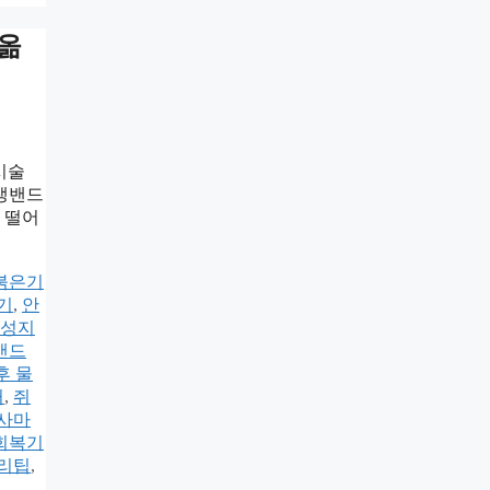
 옮
시술
재생밴드
 떨어
붉은기
기
,
안
 성지
밴드
후 물
거
,
쥐
사마
 회복기
리팁
,