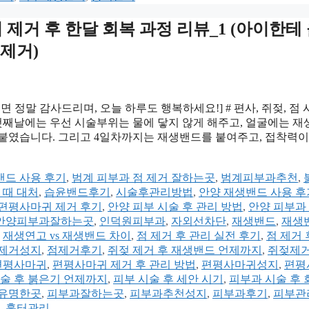
귀 제거 후 한달 회복 과정 리뷰_1 (아이한테
 제거)
 정말 감사드리며, 오늘 하루도 행복하세요!] # 편사, 쥐젖, 점 
첫째날에는 우선 시술부위는 물에 닿지 않게 해주고, 얼굴에는 
다 붙였습니다. 그리고 4일차까지는 재생밴드를 붙여주고, 접착력이
드 사용 후기
,
범계 피부과 점 제거 잘하는곳
,
범계피부과추천
,
 때 대처
,
습윤밴드후기
,
시술후관리방법
,
안양 재생밴드 사용 후
 편평사마귀 제거 후기
,
안양 피부 시술 후 관리 방법
,
안양 피부과
안양피부과잘하는곳
,
인덕원피부과
,
자외선차단
,
재생밴드
,
재생
,
재생연고 vs 재생밴드 차이
,
점 제거 후 관리 실전 후기
,
점 제거 
제거성지
,
점제거후기
,
쥐젖 제거 후 재생밴드 언제까지
,
쥐젖제
편평사마귀
,
편평사마귀 제거 후 관리 방법
,
편평사마귀성지
,
편평
술 후 붉은기 언제까지
,
피부 시술 후 세안 시기
,
피부과 시술 후
유명한곳
,
피부과잘하는곳
,
피부과추천성지
,
피부과후기
,
피부관
,
흉터관리