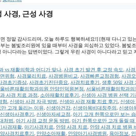
성 사경, 근성 사경
면 정말 감사드리며, 오늘 하루도 행복하세요!] [현재 다니고 있
우리 부부는 봄빛조리원에 있을 때부터 사경을 의심하고 있었다. 봄빛
 아니다라는 답변이었다. 그렇게 우린 사경이 아니다라고 믿고
과 vs 재활의학과 어디가 맞나
,
사경 초기 발견 후 교정 속도
,
사경
면위험
,
사경물리치료
,
사경병원비교
,
사경빠른교정경험
,
사경오
사경초기증상
,
사경초기진단중요
,
사경치료후기
,
생후 50일 사경
울바른재활의학과의원 안양인덕원본점
,
서울바른재활의학과의
과 사경 치료 과정
,
소아재활치료후기
,
신생아 사경 병원 선택 기
경험
,
신생아 사경 자극 방법
,
신생아 사경 재활 치료 후기
,
신생아
만 고개 돌리는 이유
,
신생아건강
,
신생아목비대칭주의
,
신생아
신생아사경후기
,
신생아자세교정
,
아기 고개 한쪽으로만 보는 습
 대처법
,
아기 사경 교정 운동 방법
,
아기 한쪽으로만 고개 돌릴 때
기사경재활
,
아기사경치료
,
안양 사경 치료
,
안양 사경 치료 병원 
양사경치료후기
,
안양소아재활
,
안양아기사경병원
,
육아정보
,
인