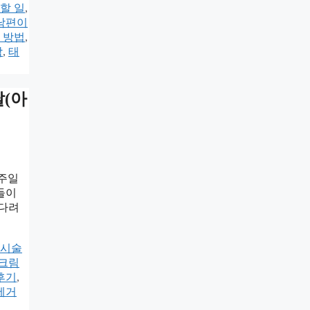
할 일
,
 남편이
 방법
,
탁
,
태
달(아
일주일
들이
기다려
 시술
선크림
후기
,
제거