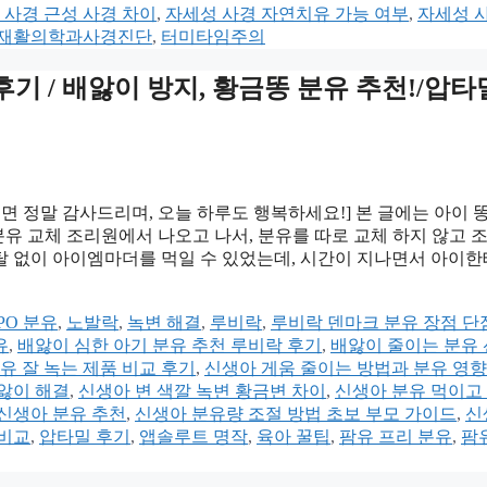
 사경 근성 사경 차이
,
자세성 사경 자연치유 가능 여부
,
자세성 
재활의학과사경진단
,
터미타임주의
기 / 배앓이 방지, 황금똥 분유 추천!/압타
면 정말 감사드리며, 오늘 하루도 행복하세요!] 본 글에는 아이 
분유 교체 조리원에서 나오고 나서, 분유를 따로 교체 하지 않고 
탈 없이 아이엠마더를 먹일 수 있었는데, 시간이 지나면서 아이한
PO 분유
,
노발락
,
녹변 해결
,
루비락
,
루비락 덴마크 분유 장점 단
유
,
배앓이 심한 아기 분유 추천 루비락 후기
,
배앓이 줄이는 분유
유 잘 녹는 제품 비교 후기
,
신생아 게움 줄이는 방법과 분유 영향
앓이 해결
,
신생아 변 색깔 녹변 황금변 차이
,
신생아 분유 먹이고
신생아 분유 추천
,
신생아 분유량 조절 방법 초보 부모 가이드
,
신
 비교
,
압타밀 후기
,
앱솔루트 명작
,
육아 꿀팁
,
팜유 프리 분유
,
팜